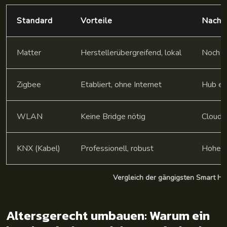
Standard
Vorteile
Nachte
Matter
Herstellerübergreifend, lokal
Noch w
Zigbee
Etabliert, ohne Internet
Hub erf
WLAN
Keine Bridge nötig
Cloud-
KNX (Kabel)
Professionell, robust
Hohe 
Vergleich der gängigsten Smart H
Altersgerecht umbauen: Warum ein