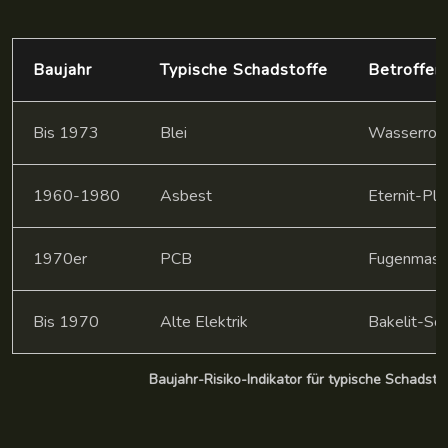
Baujahr
Typische Schadstoffe
Betroffen
Bis 1973
Blei
Wasserroh
1960-1980
Asbest
Eternit-Pla
1970er
PCB
Fugenmass
Bis 1970
Alte Elektrik
Bakelit-Scha
Baujahr-Risiko-Indikator für typische Schadsto